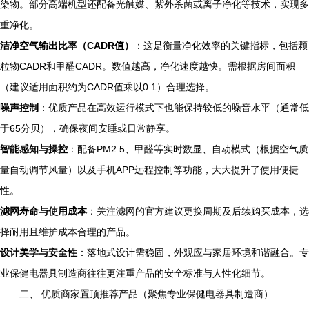
染物。部分高端机型还配备光触媒、紫外杀菌或离子净化等技术，实现多
重净化。
洁净空气输出比率（CADR值）
：这是衡量净化效率的关键指标，包括颗
粒物CADR和甲醛CADR。数值越高，净化速度越快。需根据房间面积
（建议适用面积约为CADR值乘以0.1）合理选择。
噪声控制
：优质产品在高效运行模式下也能保持较低的噪音水平（通常低
于65分贝），确保夜间安睡或日常静享。
智能感知与操控
：配备PM2.5、甲醛等实时数显、自动模式（根据空气质
量自动调节风量）以及手机APP远程控制等功能，大大提升了使用便捷
性。
滤网寿命与使用成本
：关注滤网的官方建议更换周期及后续购买成本，选
择耐用且维护成本合理的产品。
设计美学与安全性
：落地式设计需稳固，外观应与家居环境和谐融合。专
业保健电器具制造商往往更注重产品的安全标准与人性化细节。
二、 优质商家置顶推荐产品（聚焦专业保健电器具制造商）