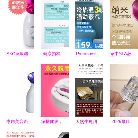
SKG蒸脸器
健康拍档
Panasonic
家中SPA必
选购与返利
东用Z519
松下EH-
备！松下
优惠最全指
冷热纳米离
SQ10冷敷
SA31蒸脸
南
子蒸汽喷雾
美容器 打
器深度评测
机，重塑你
造清凉护肤
补水与清洁
的家庭美肌
新体验
的双重惊喜
仪式
家用美容新
深耕健康，
天然牛角刮
2026最佳
宠 离子喷
合作共赢
痧两件套
交易自然美