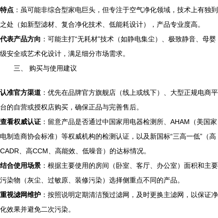
特点
：虽可能非综合型家电巨头，但专注于空气净化领域，技术上有独到
之处（如新型滤材、复合净化技术、低能耗设计），产品专业度高。
代表产品方向
：可能主打“无耗材”技术（如静电集尘）、极致静音、母婴
级安全或艺术化设计，满足细分市场需求。
三、 购买与使用建议
认准官方渠道
：优先在品牌官方旗舰店（线上或线下）、大型正规电商平
台的自营或授权店购买，确保正品与完善售后。
查看权威认证
：留意产品是否通过中国家用电器检测所、AHAM（美国家
电制造商协会标准）等权威机构的检测认证，以及新国标“三高一低”（高
CADR、高CCM、高能效、低噪音）的达标情况。
结合使用场景
：根据主要使用的房间（卧室、客厅、办公室）面积和主要
污染物（灰尘、过敏原、装修污染）选择侧重点不同的产品。
重视滤网维护
：按照说明定期清洁预过滤网，及时更换主滤网，以保证净
化效果并避免二次污染。