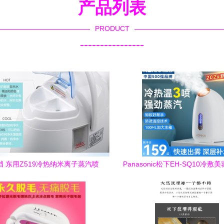
产品列表
PRODUCT
----------------
 东用Z519冷热纳米离子蒸汽喷
Panasonic松下EH-SQ10冷敷
机，重塑你的家庭美肌仪式
清凉护肤新体验