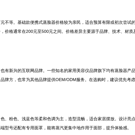
百元不等。基础款便携式蒸脸器价格较为亲民，适合预算有限或初次尝试
，价格通常在200元至500元之间。价格差异主要源于品牌、技术、材
，也有新兴的互联网品牌。一些知名的家用美容仪品牌旗下均有蒸脸器产
品牌方，也常为其他品牌提供OEM/ODM服务。在选购时，建议优先考
白色、粉色、浅蓝色等柔和色调为主，造型流畅，适合家居摆放。设计亮
高端型号还配有专用面罩，能将蒸汽更集中地作用于面部，提升体验感。